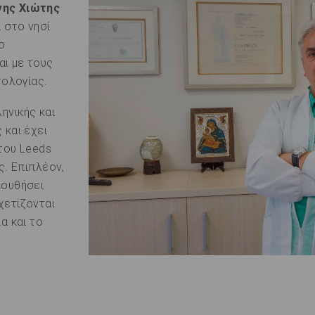
ης Χιώτης
 στο νησί
ο
ι με τους
τολογίας.
ηνικής και
 και έχει
 του Leeds
ς. Επιπλέον,
λουθήσει
χετίζονται
α και το