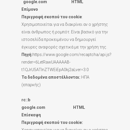
google.com HTML
Επίμονο
Περιγραφή σκοπού του
cookie
:
Χρησιμοποιείται για να διακρίνει αν ο χρήστης
είναι άνθρωπος ή ρομπότ. Είναι βασικό για την
ιστοσελίδα προκειμένου να δημιουργεί
έγκυρες αναφορές σχετικά με την χρήση της.
Πηγή:
https://www.google.com/recaptcha/api.js?
render=6LetRawUAAAAAB-
t1QJrU5ATInZTWEiEpA0kj2aLver=3.0
Τα δεδομένα αποστέλλονται:
ΗΠΑ
(επαρκής)
rc::
b
google.
com
HTML
Επίσκεψη
Περιγραφή σκοπού του
cookie: