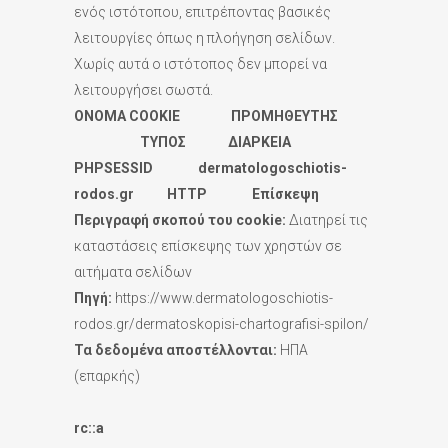
ενός ιστότοπου, επιτρέποντας βασικές
λειτουργίες όπως η πλοήγηση σελίδων.
Χωρίς αυτά ο ιστότοπος δεν μπορεί να
λειτουργήσει σωστά.
ONOMA COOKIE ΠΡΟΜΗΘΕΥΤΗΣ
ΤΥΠΟΣ ΔΙΑΡΚΕΙΑ
PHPSESSID dermatologoschiotis-
rodos.gr
HTTP Επίσκεψη
Περιγραφή σκοπού του
cookie:
Διατηρεί τις
καταστάσεις επίσκεψης των χρηστών σε
αιτήματα σελίδων
Πηγή:
https://www.dermatologoschiotis-
rodos.gr/dermatoskopisi-chartografisi-spilon/
Τα δεδομένα αποστέλλονται:
ΗΠΑ
(επαρκής)
rc::a