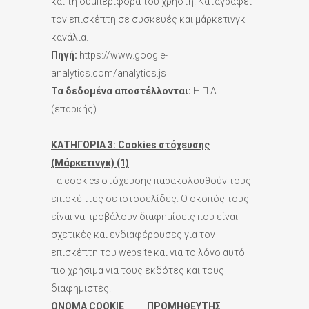
και τη συμπεριφορά του χρήστη. Καταγράφει
τον επισκέπτη σε συσκευές και μάρκετινγκ
κανάλια.
Πηγή:
https://www.google-
analytics.com/analytics.js
Τα δεδομένα αποστέλλονται:
Η.Π.Α.
(επαρκής)
ΚΑΤΗΓΟΡΙΑ 3:
Cookies στόχευσης
(Μάρκετινγκ) (1)
Τα cookies στόχευσης παρακολουθούν τους
επισκέπτες σε ιστοσελίδες. Ο σκοπός τους
είναι να προβάλουν διαφημίσεις που είναι
σχετικές και ενδιαφέρουσες για τον
επισκέπτη του website και για το λόγο αυτό
πιο χρήσιμα για τους εκδότες και τους
διαφημιστές.
ONOMA
COOKIE ΠΡΟΜΗΘΕΥΤΗΣ