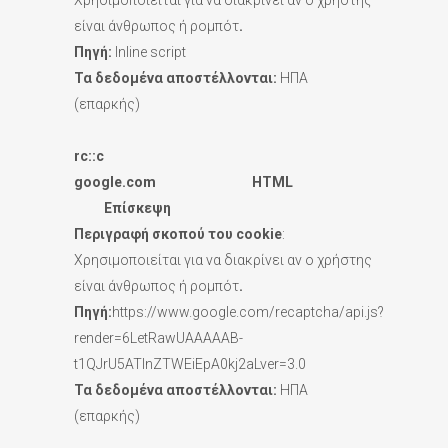
Χρησιμοποιείται για να διακρίνει αν ο χρήστης
είναι άνθρωπος ή ρομπότ
.
Πηγή:
Inline script
Τα δεδομένα αποστέλλονται:
ΗΠΑ
(επαρκής)
rc::
c
google.
com
HTML
Επίσκεψη
Περιγραφή σκοπού του
cookie
:
Χρησιμοποιείται για να διακρίνει αν ο χρήστης
είναι άνθρωπος ή ρομπότ
.
Πηγή:
https://www.google.com/recaptcha/api.js?
render=6LetRawUAAAAAB-
t1QJrU5ATInZTWEiEpA0kj2aLver=3.0
Τα δεδομένα αποστέλλονται:
ΗΠΑ
(επαρκής)