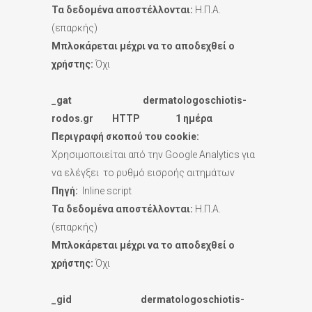
Τα δεδομένα αποστέλλονται:
Η.Π.Α.
(επαρκής)
Μπλοκάρεται μέχρι να το αποδεχθεί ο
χρήστης:
Όχι
_gat dermatologoschiotis-
rodos.gr HTTP 1 ημέρα
Περιγραφή σκοπού του
cookie:
Χρησιμοποιείται από την Google Analytics για
να ελέγξει το ρυθμό εισροής αιτημάτων
Πηγή:
Inline script
Τα δεδομένα αποστέλλονται:
Η.Π.Α.
(επαρκής)
Μπλοκάρεται μέχρι να το αποδεχθεί ο
χρήστης:
Όχι
_gid dermatologoschiotis-