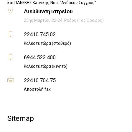
​και ΠΑΝ/ΚΗΣ Κλινικής Νοσ. “Ανδρέας Συγγρός”
Διεύθυνση ιατρείου
25ης Μαρτίου 22-24, Ρόδος (1ος Όροφος)
22410 745 02
Καλέστε τώρα (σταθερό)
6944 523 400
Καλέστε τώρα (κινητό)
22410 704 75
Αποστολή fax
Sitemap