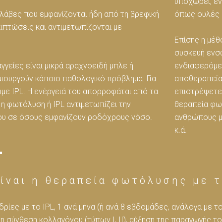
υποχωρεί, ε
βλάβες που εμφανίζονται ήδη από τη βρεφική
όπως ουλές 
ιπτώσεις και αντιμετωπίζονται με
Επίσης η μέθ
συσκευή ενσ
γγείες είναι μικρά αραχνοειδή μπλε ή
ενδιαφερόμεν
ημιουργούν κάποιο παθολογικό πρόβλημα. Για
αποθεραπείας
με IPL. Η ενέργειά του απορροφάται από τα
επιστρέψετε
 η φωτόλυση ή IPL αντιμετωπίζει την
θεραπεία φωτ
που σε όσους εμφανίζουν ροδόχρους νόσο.
ανθρώπους μ
κ.ά.
ίναι η θεραπεία φωτόλυσης με τ
ρίες με το IPL, 1 ανά μήνα (ή ανά 8 εβδομάδες, ανάλογα με τ
τη σύνθεση κολλαγόνου (τύπων Ι, ΙΙ), αύξηση της παραγωγής τ