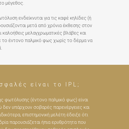
το μέγεθος.
ωτόλυση ενδείκνυται για τις καφέ κηλίδες (ή
ρουσιάζονται μετά από χρόνια έκθεσης στον
αι καλοήθεις μελαγχρωματικές βλάβες και
 το έντονο παλμικό φως χωρίς το δέρμα να
ί.
σφαλές είναι το IPL;
ης φωτόλυσης (έντονο παλμικό φως) είναι
ώ δεν υπάρχουν σοβαρές παρενέργειες και
ιδικότερα, επιστημονική μελέτη έδειξε ότι
δρία παρουσιάζεται ήπια ερυθρότητα που