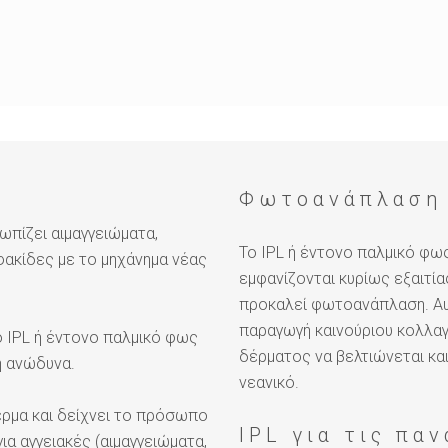
Φωτοανάπλαση 
πίζει αιμαγγειώματα,
Το IPL ή έντονο παλμικό φ
φακίδες με το μηχάνημα νέας
εμφανίζονται κυρίως εξαιτία
προκαλεί φωτοανάπλαση. Αυτ
παραγωγή καινούριου κολλαγ
ο IPL ή έντονο παλμικό φως
δέρματος να βελτιώνεται και
η ανώδυνα.
νεανικό.
έρμα και δείχνει το πρόσωπο
IPL για τις πα
για αγγειακές (αιμαγγειώματα,