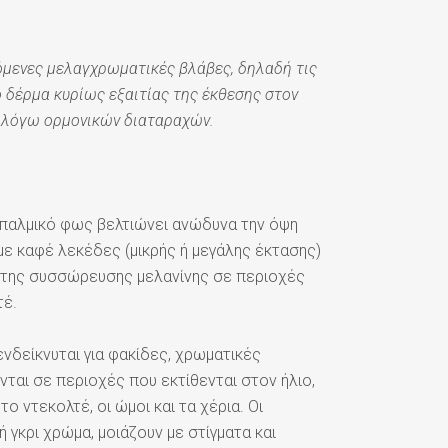
γόμενες μελαγχρωματικές βλάβες, δηλαδή τις
 δέρμα κυρίως εξαιτίας της έκθεσης στον
ς λόγω ορμονικών διαταραχών.
 παλμικό φως βελτιώνει ανώδυνα την όψη
ε καφέ λεκέδες (μικρής ή μεγάλης έκτασης)
ς της συσσώρευσης μελανίνης σε περιοχές
τέ.
ενδείκνυται για φακίδες, χρωματικές
ται σε περιοχές που εκτίθενται στον ήλιο,
ο ντεκολτέ, οι ώμοι και τα χέρια. Οι
 γκρι χρώμα, μοιάζουν με στίγματα και