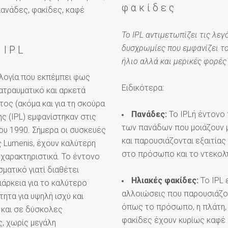
φακίδες
πανάδες, φακίδες, καφέ
Το IPL αντιμετωπίζει τις λε
δυσχρωμίες που εμφανίζει το
 IPL
ήλιο αλλά και μερικές φορέ
ολογία που εκπέμπει φως
Ειδικότερα:
ατραυματικό και αρκετά
ος (ακόμα και για τη σκούρα
Πανάδες:
Το IPLή έντονο
 (IPL) εμφανίστηκαν στις
των πανάδων που μοιάζουν μ
του 1990. Σήμερα οι συσκευές
και παρουσιάζονται εξαιτία
ς Lumenis, έχουν καλύτερη
στο πρόσωπο και το ντεκολ
χαρακτηριστικά. Το έντονο
ατικό γιατί διαθέτει
Ηλιακές φακίδες:
Το IPL 
ιάρκεια για το καλύτερο
αλλοιώσεις που παρουσιάζον
ητα για υψηλή ισχύ και
όπως το πρόσωπο, η πλάτη, τ
 και σε δύσκολες
φακίδες έχουν κυρίως καφέ ή
, χωρίς μεγάλη