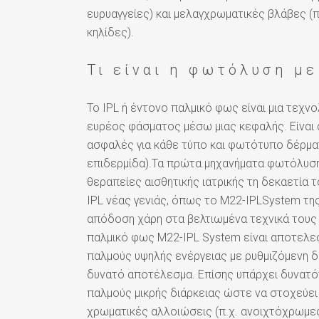
ευρυαγγείες) και μελαγχρωματικές βλάβες (
κηλίδες).
Τι είναι η φωτόλυση με
Το IPL ή έντονο παλμικό φως είναι μια τεχν
ευρέος φάσματος μέσω μιας κεφαλής. Είναι 
ασφαλές για κάθε τύπο και φωτότυπο δέρματ
επιδερμίδα).Τα πρώτα μηχανήματα φωτόλυσης
θεραπείες αισθητικής ιατρικής τη δεκαετία 
IPL νέας γενιάς, όπως το M22-IPLSystem τη
απόδοση χάρη στα βελτιωμένα τεχνικά τους 
παλμικό φως Μ22-IPL System είναι αποτελεσμ
παλμούς υψηλής ενέργειας με ρυθμιζόμενη δ
δυνατό αποτέλεσμα. Επίσης υπάρχει δυνατότ
παλμούς μικρής διάρκειας ώστε να στοχεύει
χρωματικές αλλοιώσεις (π.χ. ανοιχτόχρωμες