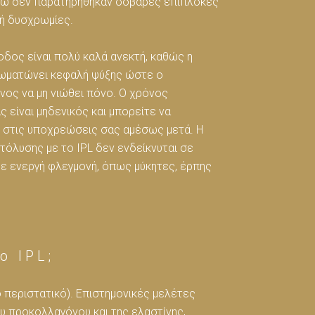
νώ δεν παρατηρήθηκαν σοβαρές επιπλοκές
ή δυσχρωμίες.
οδος είναι πολύ καλά ανεκτή, καθώς η
ωματώνει κεφαλή ψύξης ώστε ο
ος να μη νιώθει πόνο. Ο χρόνος
 είναι μηδενικός και μπορείτε να
 στις υποχρεώσεις σας αμέσως μετά. Η
όλυσης με το IPL δεν ενδείκνυται σε
ε ενεργή φλεγμονή, όπως μύκητες, έρπης
ο IPL;
ο περιστατικό). Επιστημονικές μελέτες
ου προκολλαγόνου και της ελαστίνης,