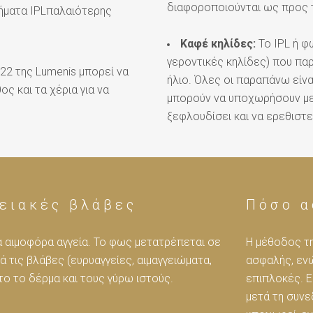
διαφοροποιούνται ως προς 
νήματα IPLπαλαιότερης
Καφέ κηλίδες:
Το IPL ή φ
γεροντικές κηλίδες) που πα
22 της Lumenis μπορεί να
ήλιο. Όλες οι παραπάνω είν
ς και τα χέρια για να
μπορούν να υποχωρήσουν με
ξεφλουδίσει και να ερεθιστε
γειακές βλάβες
Πόσο α
α αιμοφόρα αγγεία. Το φως μετατρέπεται σε
Η μέθοδος τ
 τις βλάβες (ευρυαγγείες, αιμαγγειώματα,
ασφαλής, εν
το το δέρμα και τους γύρω ιστούς.
επιπλοκές. Ε
μετά τη συνε