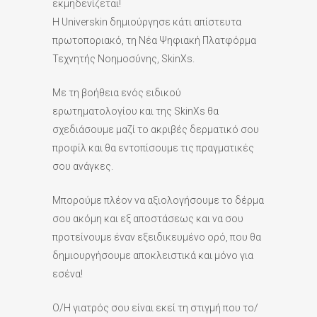
εκμηδενίζεται!
Η Universkin δημιούργησε κάτι απίστευτα
πρωτοποριακό, τη Νέα Ψηφιακή Πλατφόρμα
Τεχνητής Νοημοσύνης, SkinXs.
Με τη βοήθεια ενός ειδικού
ερωτηματολογίου και της SkinXs θα
σχεδιάσουμε μαζί το ακριβές δερματικό σου
προφίλ και θα εντοπίσουμε τις πραγματικές
σου ανάγκες.
Μπορούμε πλέον να αξιολογήσουμε το δέρμα
σου ακόμη και εξ αποστάσεως και να σου
προτείνουμε έναν εξειδικευμένο ορό, που θα
δημιουργήσουμε αποκλειστικά και μόνο για
εσένα!
Ο/Η γιατρός σου είναι εκεί τη στιγμή που το/