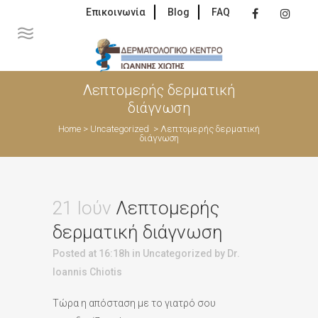
Επικοινωνία
Blog
FAQ
Λεπτομερής δερματική
διάγνωση
Home
>
Uncategorized
>
Λεπτομερής δερματική
διάγνωση
21 Ιούν
Λεπτομερής
δερματική διάγνωση
Posted at 16:18h
in
Uncategorized
by
Dr.
Ioannis Chiotis
Τώρα η απόσταση με το γιατρό σου