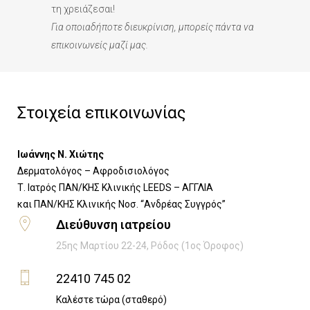
τη χρειάζεσαι!
Για οποιαδήποτε διευκρίνιση, μπορείς πάντα να
επικοινωνείς μαζί μας.
Στοιχεία επικοινωνίας
Ιωάννης Ν. Χιώτης
Δερματολόγος – Αφροδισιολόγος
Τ. Ιατρός ΠΑΝ/ΚΗΣ Κλινικής LEEDS – ΑΓΓΛΙΑ
​και ΠΑΝ/ΚΗΣ Κλινικής Νοσ. “Ανδρέας Συγγρός”
Διεύθυνση ιατρείου
25ης Μαρτίου 22-24, Ρόδος (1ος Όροφος)
22410 745 02
Καλέστε τώρα (σταθερό)