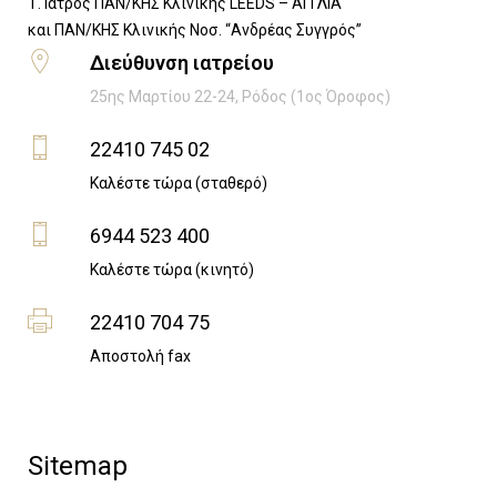
Τ. Ιατρός ΠΑΝ/ΚΗΣ Κλινικής LEEDS – ΑΓΓΛΙΑ
​και ΠΑΝ/ΚΗΣ Κλινικής Νοσ. “Ανδρέας Συγγρός”
Διεύθυνση ιατρείου
25ης Μαρτίου 22-24, Ρόδος (1ος Όροφος)
22410 745 02
Καλέστε τώρα (σταθερό)
6944 523 400
Καλέστε τώρα (κινητό)
22410 704 75
Αποστολή fax
Sitemap