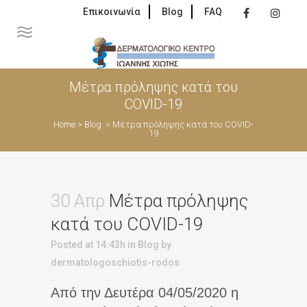
Επικοινωνία
Blog
FAQ
Μέτρα πρόληψης κατά του
COVID-19
Home
>
Blog
>
Μέτρα πρόληψης κατά του COVID-
19
30 Απρ
Μέτρα πρόληψης
κατά του COVID-19
Posted at 14:43h
in
Blog
by
dermatologoschiotis-rodos
Από την Δευτέρα 04/05/2020 η