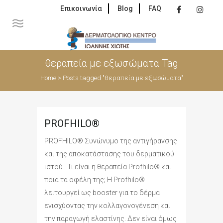
Επικοινωνία
Blog
FAQ
θεραπεία με εξωσώματα Tag
Home
>
Posts tagged "θεραπεία με εξωσώματα"
PROFHILO®
PROFHILO® Συνώνυμο της αντιγήρανσης
και της αποκατάστασης του δερματικού
ιστού Τι είναι η θεραπεία Profhilo® και
ποια τα οφέλη της; Η Profhilo®
λειτουργεί ως booster για το δέρμα
ενισχύοντας την κολλαγονογένεση και
την παραγωγή ελαστίνης. Δεν είναι όμως